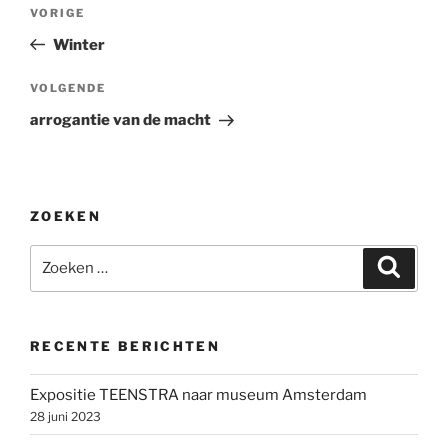
Bericht
Vorig
VORIGE
navigatie
bericht
Winter
Volgend
VOLGENDE
bericht
arrogantie van de macht
ZOEKEN
Zoeken
Zoeke
naar:
RECENTE BERICHTEN
Expositie TEENSTRA naar museum Amsterdam
28 juni 2023