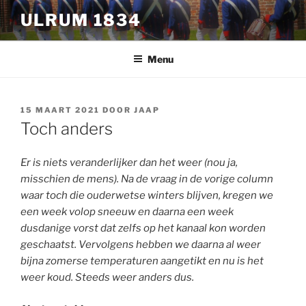
Ga
ULRUM 1834
naar
de
inhoud
Menu
GEPLAATST
15 MAART 2021
DOOR
JAAP
OP
Toch anders
Er is niets veranderlijker dan het weer (nou ja,
misschien de mens). Na de vraag in de vorige column
waar toch die ouderwetse winters blijven, kregen we
een week volop sneeuw en daarna een week
dusdanige vorst dat zelfs op het kanaal kon worden
geschaatst. Vervolgens hebben we daarna al weer
bijna zomerse temperaturen aangetikt en nu is het
weer koud. Steeds weer anders dus.