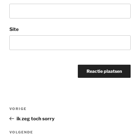
Site
Bericht
Vorig
VORIGE
navigatie
bericht
ik zeg toch sorry
Volgend
VOLGENDE