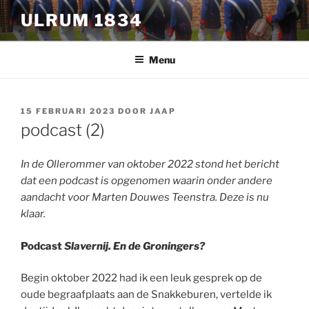
Ga
ULRUM 1834
naar
de
inhoud
Menu
GEPLAATST
15 FEBRUARI 2023
DOOR
JAAP
OP
podcast (2)
In de Ollerommer van oktober 2022 stond het bericht
dat een podcast is opgenomen waarin onder andere
aandacht voor Marten Douwes Teenstra. Deze is nu
klaar.
Podcast
Slavernij. En de Groningers?
Begin oktober 2022 had ik een leuk gesprek op de
oude begraafplaats aan de Snakkeburen, vertelde ik