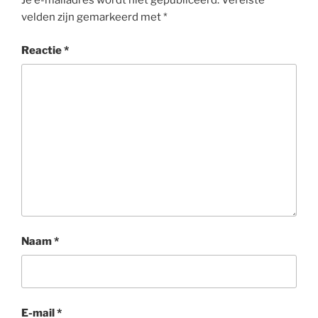
Je e-mailadres wordt niet gepubliceerd.
Vereiste
velden zijn gemarkeerd met
*
Reactie
*
Naam
*
E-mail
*