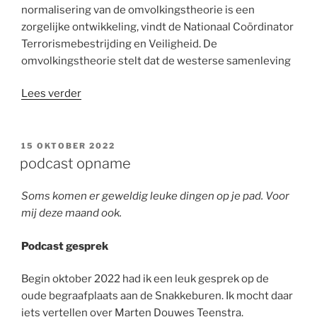
normalisering van de omvolkingstheorie is een
zorgelijke ontwikkeling, vindt de Nationaal Coördinator
Terrorismebestrijding en Veiligheid. De
omvolkingstheorie stelt dat de westerse samenleving
“ieder
Lees verder
zijn
mening”
GEPLAATST
15 OKTOBER 2022
OP
podcast opname
Soms komen er geweldig leuke dingen op je pad. Voor
mij deze maand ook.
Podcast gesprek
Begin oktober 2022 had ik een leuk gesprek op de
oude begraafplaats aan de Snakkeburen. Ik mocht daar
iets vertellen over Marten Douwes Teenstra.