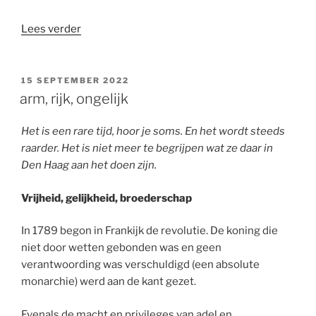
“podcast
Lees verder
opname”
GEPLAATST
15 SEPTEMBER 2022
OP
arm, rijk, ongelijk
Het is een rare tijd, hoor je soms. En het wordt steeds
raarder. Het is niet meer te begrijpen wat ze daar in
Den Haag aan het doen zijn.
Vrijheid, gelijkheid, broederschap
In 1789 begon in Frankijk de revolutie. De koning die
niet door wetten gebonden was en geen
verantwoording was verschuldigd (een absolute
monarchie) werd aan de kant gezet.
Evenals de macht en privileges van adel en