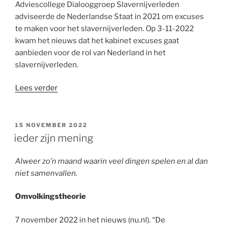
Adviescollege Dialooggroep Slavernijverleden
adviseerde de Nederlandse Staat in 2021 om excuses
te maken voor het slavernijverleden. Op 3-11-2022
kwam het nieuws dat het kabinet excuses gaat
aanbieden voor de rol van Nederland in het
slavernijverleden.
“ik
Lees verder
zeg
toch
sorry”
GEPLAATST
15 NOVEMBER 2022
OP
ieder zijn mening
Alweer zo’n maand waarin veel dingen spelen en al dan
niet samenvallen.
Omvolkingstheorie
7 november 2022 in het nieuws (nu.nl). “De