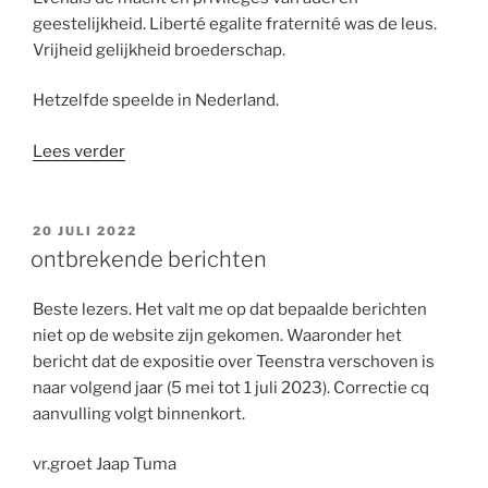
geestelijkheid. Liberté egalite fraternité was de leus.
Vrijheid gelijkheid broederschap.
Hetzelfde speelde in Nederland.
“arm,
Lees verder
rijk,
ongelijk”
GEPLAATST
20 JULI 2022
OP
ontbrekende berichten
Beste lezers. Het valt me op dat bepaalde berichten
niet op de website zijn gekomen. Waaronder het
bericht dat de expositie over Teenstra verschoven is
naar volgend jaar (5 mei tot 1 juli 2023). Correctie cq
aanvulling volgt binnenkort.
vr.groet Jaap Tuma