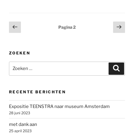
Berichten
Vorige
Volg
Pagina
2
pagina
pagi
paginering
ZOEKEN
Zoeken
Zoeke
naar:
RECENTE BERICHTEN
Expositie TEENSTRA naar museum Amsterdam
28 juni 2023
met dank aan
25 april 2023