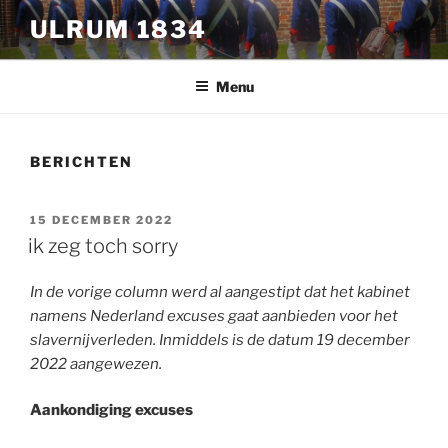
Ga
ULRUM 1834
naar
de
inhoud
Menu
BERICHTEN
GEPLAATST
15 DECEMBER 2022
OP
ik zeg toch sorry
In de vorige column werd al aangestipt dat het kabinet
namens Nederland excuses gaat aanbieden voor het
slavernijverleden. Inmiddels is de datum 19 december
2022 aangewezen.
Aankondiging excuses